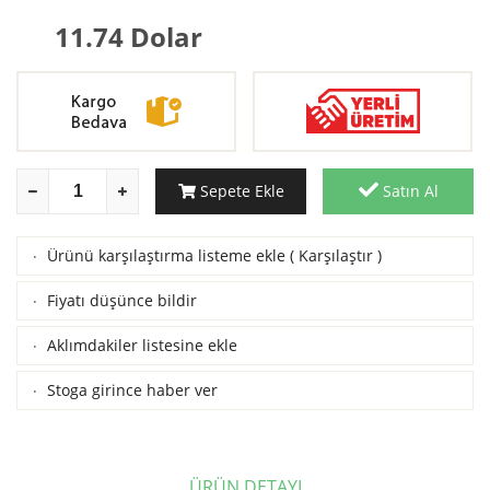
11.74
Dolar
Sepete Ekle
Satın Al
Ürünü karşılaştırma listeme ekle
(
Karşılaştır
)
·
Fiyatı düşünce bildir
·
Aklımdakiler listesine ekle
·
Stoga girince haber ver
·
ÜRÜN DETAYI