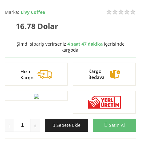
Marka:
Livy Coffee
16.78
Dolar
Şimdi sipariş verirseniz
4 saat 47 dakika
içerisinde
kargoda.
Sepete Ekle
Satın Al