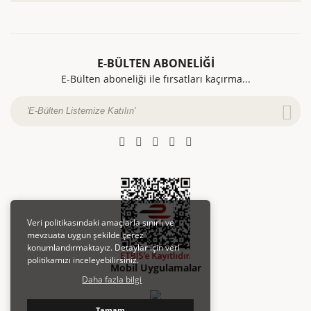
تصفية القهوة
بحث تفصيلي
نص التوضيح
كبسولة القهوة
أرقام حساباتنا البنكية
قهوة مفلترة عملية
تواصل
E-BÜLTEN ABONELİĞİ
قهوة تركية
E-Bülten aboneliği ile fırsatları kaçırma...
تتبع الطلب
شروط استخدام الخصوصية والأمان
معلومات الشحن والنقل
معلومات عنا
التسليم والعودة
Veri politikasındaki amaçlarla sınırlı ve
mevzuata uygun şekilde çerez
konumlandırmaktayız. Detaylar için veri
politikamızı inceleyebilirsiniz.
Mobil Uygulamalar
Daha fazla bilgi
Tamam