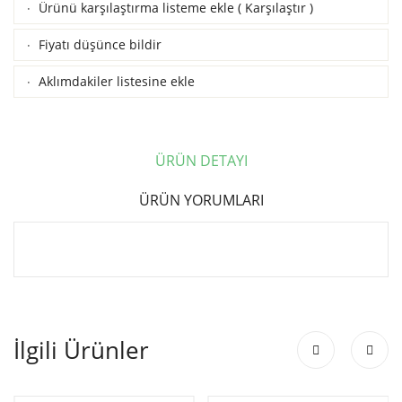
Ürünü karşılaştırma listeme ekle
(
Karşılaştır
)
·
Fiyatı düşünce bildir
·
Aklımdakiler listesine ekle
·
ÜRÜN DETAYI
ÜRÜN YORUMLARI
İlgili Ürünler